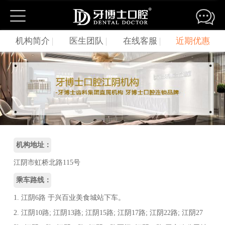
机构简介
|
医生团队
|
在线客服
|
近期优惠
机构地址：
江阴市虹桥北路115号
乘车路线：
1. 江阴6路 于兴百业美食城站下车。
2. 江阴10路; 江阴13路; 江阴15路; 江阴17路; 江阴22路; 江阴27