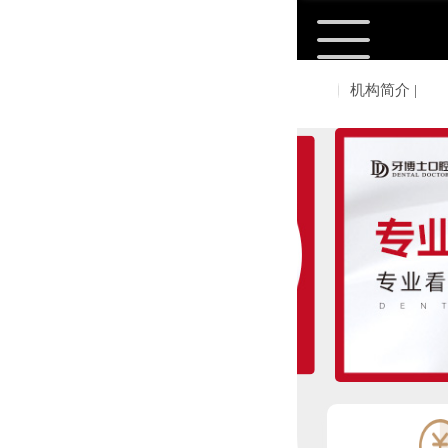
机构简介
|