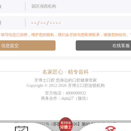
构
间
*填写信息已加密，维护您的隐私，我们会尽快与您取得联系，谢谢您的信任。
信息提交
在线客服
名家匠心 · 精专齿科
牙博士口腔 您身边的口腔健康管家
Copyright © 2012-2026 牙博士口腔连锁机构
官方电话：4000000932
商务合作：dqdq27（微信）
苏ICP备12066557号-1
苏医广【2026】第03-04-3205-126号