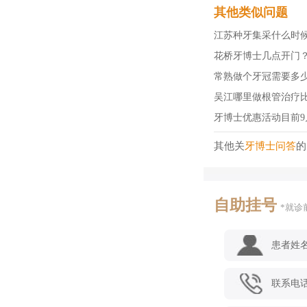
其他类似问题
江苏种牙集采什么时
花桥牙博士几点开门
常熟做个牙冠需要多
吴江哪里做根管治疗
牙博士优惠活动目前9
其他关
牙博士问答
的
自助挂号
*就诊
患者姓
联系电