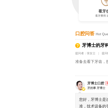
看牙
看牙费用 
口腔问答
Hot Que
牙博士的牙
提问者：张女士 | 提问时间：20
准备去看下牙齿，
牙博士口腔
牙的事 牙博士
您好，牙博士是
准，技术设备的