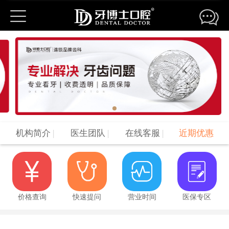
机构简介
|
医生团队
|
在线客服
|
近期优惠
价格查询
快速提问
营业时间
医保专区