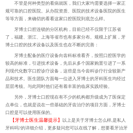
不管是何种类型的看病就医，我们大家均需要选择一家正
规可靠的口腔医院。从办院资质、医院的技术设备医院的医生
等等方面，来确切的看看这家口腔医院到底怎么样。
牙博士口腔连锁的分区机构，目前已经不仅限于江苏省
了，福建、浙江、上海等省市也有多家分布。规模上扩展，牙
博士口腔的技术设备以及医生也在不断的完善：
牙博士配备的医疗设备向齿科标准看齐，按照口腔医学的
较高的标准，引进技术设备，先后从多个国家购置引进了一系
列现代化数字口腔诊疗设备，这些是当今齿科诊疗行业较新产
品和技术。医生团队方面每一位进入牙博士的牙科医生均经过
层层考核。与此同时他们还有着丰富的临床实践经验。
另外，牙博士口腔现在有不少的机构都升级成为了医保定
点单位，也就是说在一些基础的牙齿治疗的项目方面，牙博士
口腔是可以使用医保的。
【牙博士医生温馨提示】
以上是关于牙博士怎么样,是私人
牙科吗?的详细介绍，
更多疑问您可以在线了解，想要看牙治牙