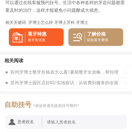
可以通过在线客服预约挂号。生活中
各种各样的牙齿问题都需
要及时的治疗，这样才能避免小问题酿成大祸患。
相关关键词:
牙博士怎么样
牙博士牙科
牙博士
看牙特惠
了解价格
看牙有优惠
获取看牙费用
相关阅读
苏州牙博士整牙价格表怎么看?暑期整牙全攻略，帮你理
清思路!
苏州牙博士园区店好吗?实地探访：从收费到服务的全面
参考
自助挂号
*就诊前请先提前挂号预约*
患者姓名