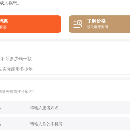
成大祸患。
特惠
了解价格
优惠
获取看牙费用
士补牙多少钱一颗
,实际能用多少年
前请先提前挂号预约*
名
话