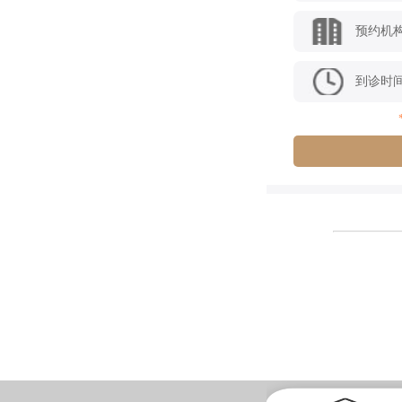
预约机
到诊时